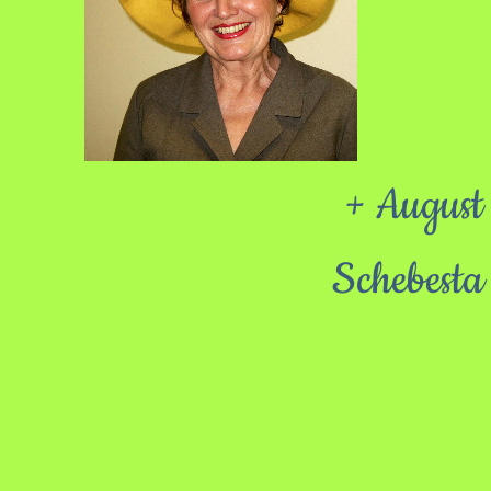
+ August
Schebesta