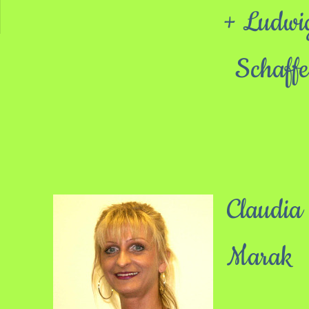
+ Ludwi
Schaffe
Claudia
Marak