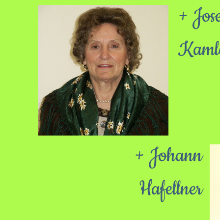
+ Jose
Kamle
+ Johann
Hafellner