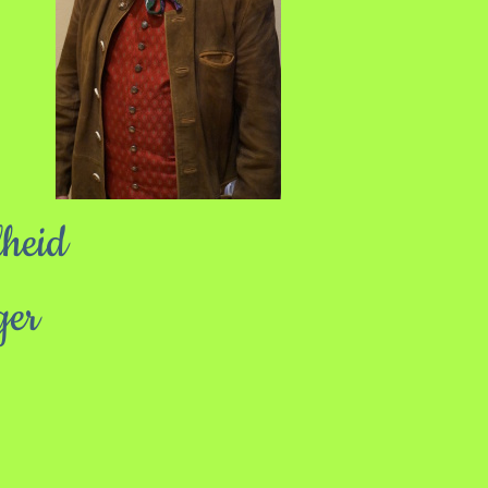
lheid
ger