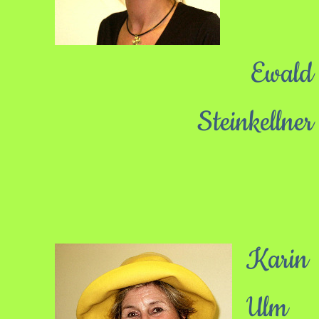
Ewald
Steinkellner
Karin
Ulm