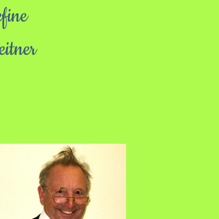
fine
itner