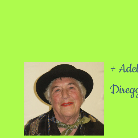
+ Ade
Direg