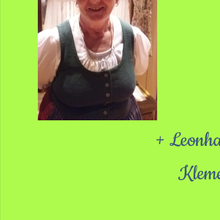
+ Leonh
Klem