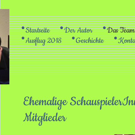
Startseite
Der Autor
Das Team
Ausflug 2018
Geschichte
Konta
Ehemalige SchauspielerI
Mitglieder