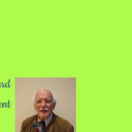
ard
ent