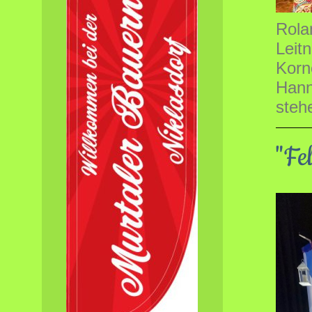
Rola
Leitn
Korne
Hann
steh
"Fe