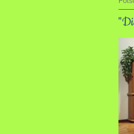
Föts
"Di