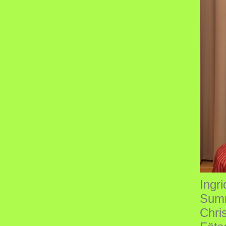
Ingri
Summ
Chri