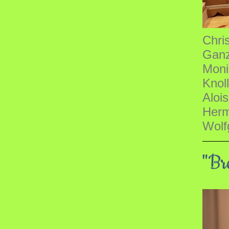
Chri
Ganz
Moni
Knoll
Aloi
Herm
Wolf
"Br