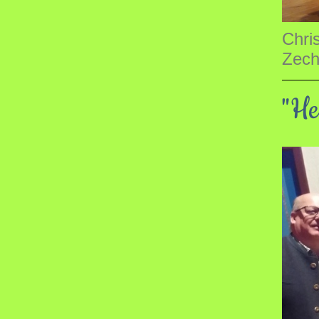
Chri
Zechn
"He