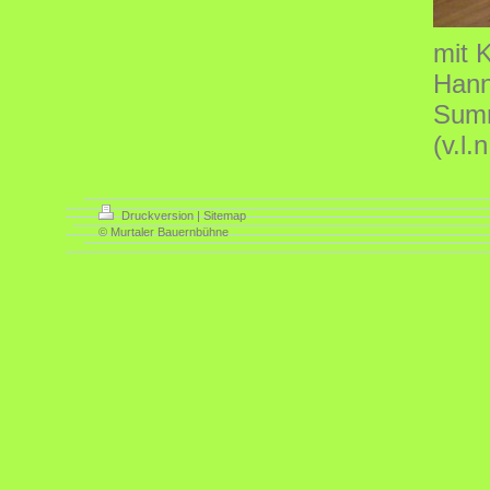
mit 
Hann
Summ
(v.l.
Druckversion
|
Sitemap
© Murtaler Bauernbühne