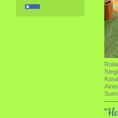
Teilen
Rola
Sieg
Kosa
Aloi
Summ
"He